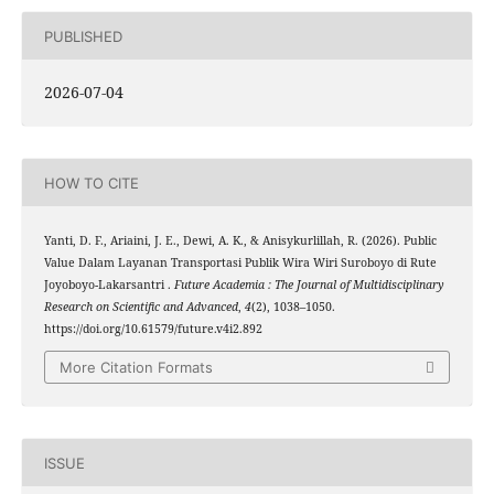
PUBLISHED
2026-07-04
HOW TO CITE
Yanti, D. F., Ariaini, J. E., Dewi, A. K., & Anisykurlillah, R. (2026). Public
Value Dalam Layanan Transportasi Publik Wira Wiri Suroboyo di Rute
Joyoboyo-Lakarsantri .
Future Academia : The Journal of Multidisciplinary
Research on Scientific and Advanced
,
4
(2), 1038–1050.
https://doi.org/10.61579/future.v4i2.892
More Citation Formats
ISSUE