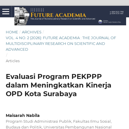
HOME
/
ARCHIVES
/
VOL. 4 NO. 2 (2026): FUTURE ACADEMIA : THE JOURNAL OF
MULTIDISCIPLINARY RESEARCH ON SCIENTIFIC AND
ADVANCED
/
Articles
Evaluasi Program PEKPPP
dalam Meningkatkan Kinerja
OPD Kota Surabaya
Maisarah Nabila
Program Studi Administrasi Publik, Fakultas Ilmu Sosial,
Budaya dan Politik, Universitas Pembangunan Nasional