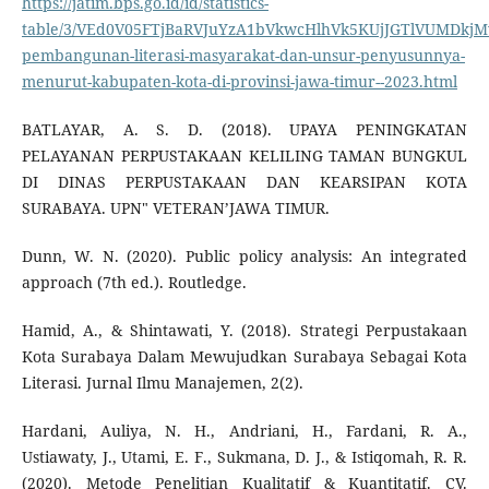
https://jatim.bps.go.id/id/statistics-
table/3/VEd0V05FTjBaRVJuYzA1bVkwcHlhVk5KUjJGTlVUMDkjMw
pembangunan-literasi-masyarakat-dan-unsur-penyusunnya-
menurut-kabupaten-kota-di-provinsi-jawa-timur--2023.html
BATLAYAR, A. S. D. (2018). UPAYA PENINGKATAN
PELAYANAN PERPUSTAKAAN KELILING TAMAN BUNGKUL
DI DINAS PERPUSTAKAAN DAN KEARSIPAN KOTA
SURABAYA. UPN" VETERAN’JAWA TIMUR.
Dunn, W. N. (2020). Public policy analysis: An integrated
approach (7th ed.). Routledge.
Hamid, A., & Shintawati, Y. (2018). Strategi Perpustakaan
Kota Surabaya Dalam Mewujudkan Surabaya Sebagai Kota
Literasi. Jurnal Ilmu Manajemen, 2(2).
Hardani, Auliya, N. H., Andriani, H., Fardani, R. A.,
Ustiawaty, J., Utami, E. F., Sukmana, D. J., & Istiqomah, R. R.
(2020). Metode Penelitian Kualitatif & Kuantitatif. CV.