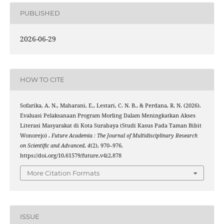
PUBLISHED
2026-06-29
HOW TO CITE
Sofarika, A. N., Maharani, E., Lestari, C. N. B., & Perdana, R. N. (2026).
Evaluasi Pelaksanaan Program Morling Dalam Meningkatkan Akses
Literasi Masyarakat di Kota Surabaya (Studi Kasus Pada Taman Bibit
Wonorejo) .
Future Academia : The Journal of Multidisciplinary Research
on Scientific and Advanced
,
4
(2), 970–976.
https://doi.org/10.61579/future.v4i2.878
More Citation Formats
ISSUE