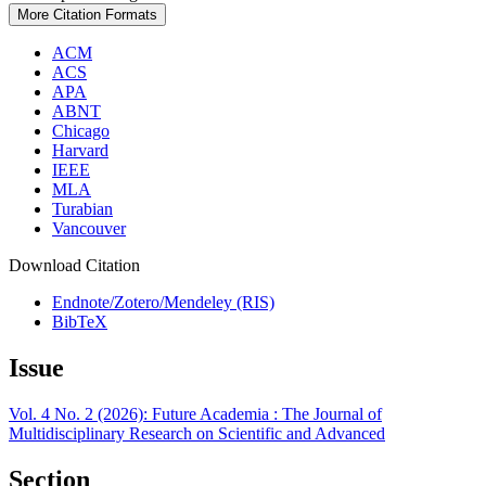
More Citation Formats
ACM
ACS
APA
ABNT
Chicago
Harvard
IEEE
MLA
Turabian
Vancouver
Download Citation
Endnote/Zotero/Mendeley (RIS)
BibTeX
Issue
Vol. 4 No. 2 (2026): Future Academia : The Journal of
Multidisciplinary Research on Scientific and Advanced
Section