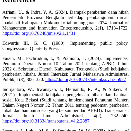
Afriani, U., & Indra, Y. A. (2024). Dampak pemberian dana hibah
Pemerintah Provinsi Bengkulu terhadap pembangunan rumah
ibadah di Kabupaten Mukomuko tahun anggaran 2024. Journal of
Management and Innovation Entrepreneurship, 2(1), 1713–1722.
https://doi.org/10.70248/jmie.v2i1.1431
Edwards III, G. C. (1980). Implementing public policy.
Congressional Quarterly Press.
Faizin, M., Fachruddin, I., & Pramono, T. (2024). Implementasi
Peraturan Daerah Nomor 10 Tahun 2021 tentang APBD Tahun
2022 di Sekretariat Daerah Kabupaten Trenggalek (Studi kebijakan
pemberian hibah). Jurnal Interaksi: Jurnal Mahasiswa Administrasi
Publik, 1(3), 306–320.
https://doi.org/10.30737/interaksi.v1i3.5927
Indrijantoro, W., Irwansyah, I., Hernando, R. A., & Sukeri, B.
(2021). Implementasi kebijakan pengelolaan hibah dan bantuan
sosial Kota Bekasi (Studi tentang implementasi Peraturan Menteri
Dalam Negeri Nomor 32 Tahun 2011 tentang pedoman pemberian
hibah dan bantuan sosial yang bersumber dari APBD). Transparansi:
Jurnal Ilmiah Ilmu Administrasi, 4(2), 232–240.
https://doi.org/10.31334/transparansi.v4i2.2887
Izusman, I., Lubis, M. S., & Sembiring, W. M. (2025). Analysis of