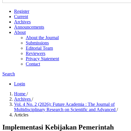
Register
Current
Archives
Announcements
About
About the Journal
Submissions
Editorial Team
Reviewers
Privacy Statement
Contact
Search
Login
Home
/
Archives
/
Vol. 4 No. 2 (2026): Future Academia : The Journal of
Multidisciplinary Research on Scientific and Advanced
/
Articles
Implementasi Kebijakan Pemerintah