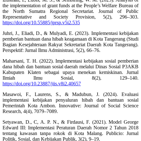
the implementation of grant funds at the People’s Welfare Bureau of
the North Sumatra Regional Secretariat. Journal of Public
Representative and Society Provision, 5(2), 296–303.
https://doi.org/10.55885/jprsp.v5i2.535
Juhri, J., Eliadi, D., & Mulyadi, E. (2023). Implementasi kebijakan
pemberian bantuan dana hibah keagamaan di Kota Tangerang (Studi
Bagian Kesejahteraan Rakyat Sekretariat Daerah Kota Tangerang).
Perspektif: Jurnal Ilmu Administrasi, 5(2), 66–76.
Maharsani, T. H. (2022). Implementasi kebijakan sosial pemberian
dana hibah dan bantuan sosial daerah melalui Dinas Sosial P3AKB
Kabupaten Klaten sebagai upaya menekan kemiskinan. Jurnal
Ilmiah Ilmu Sosial, 8(2), 129–140.
https://doi.org/10.23887/jiis.v8i2.40657
Masawoi, F., Laurens, S., & Madubun, J. (2024). Evaluasi
implementasi kebijakan penyaluran hibah dan bantuan sosial
Pemerintah Kota Ambon. Innovative: Journal of Social Science
Research, 4(4), 7079–7089.
Setyawan, D., C, A. P. N., & Firdausi, F. (2021). Model George
Edward III: Implementasi Peraturan Daerah Nomor 2 Tahun 2018
tentang kawasan tanpa rokok di Kota Malang. Publicio: Jurnal
Politik, Sosial, dan Kebijakan Publik, 3(2), 9–19.