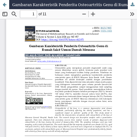
Gambaran Karakteristik Penderita Osteoartritis Genu di Rumah Sakit Umum Daerah Meuraxa